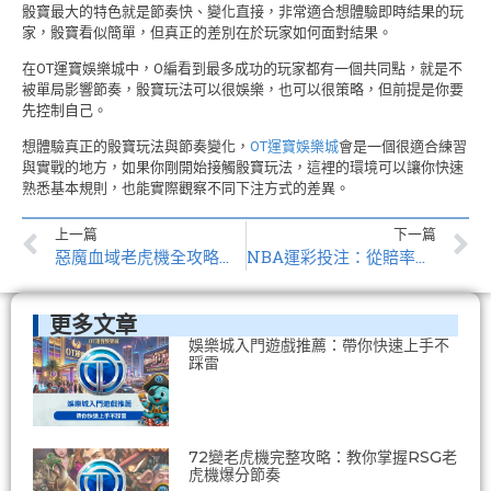
骰寶最大的特色就是節奏快、變化直接，非常適合想體驗即時結果的玩
家，骰寶看似簡單，但真正的差別在於玩家如何面對結果。
在OT運寶娛樂城中，O編看到最多成功的玩家都有一個共同點，就是不
被單局影響節奏，骰寶玩法可以很娛樂，也可以很策略，但前提是你要
先控制自己。
想體驗真正的骰寶玩法與節奏變化，
OT運寶娛樂城
會是一個很適合練習
與實戰的地方，如果你剛開始接觸骰寶玩法，這裡的環境可以讓你快速
熟悉基本規則，也能實際觀察不同下注方式的差異。
上一篇
下一篇
惡魔血域老虎機全攻略：帶你解析特色、玩法與老虎機爆分技巧｜熱門推薦
NBA運彩投注：從賠率、讓分到即時比分一次看
更多文章
娛樂城入門遊戲推薦：帶你快速上手不
踩雷
72變老虎機完整攻略：教你掌握RSG老
虎機爆分節奏