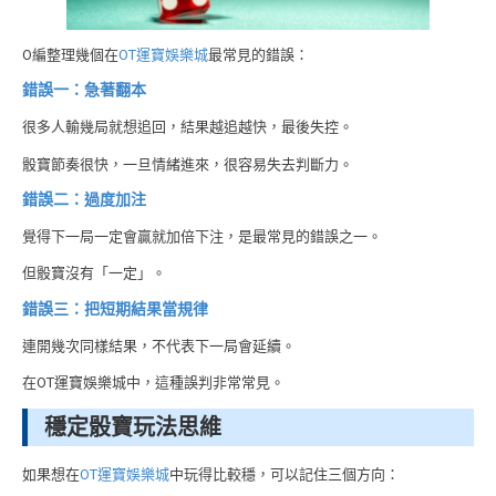
O編整理幾個在
OT運寶娛樂城
最常見的錯誤：
錯誤一：急著翻本
很多人輸幾局就想追回，結果越追越快，最後失控。
骰寶節奏很快，一旦情緒進來，很容易失去判斷力。
錯誤二：過度加注
覺得下一局一定會贏就加倍下注，是最常見的錯誤之一。
但骰寶沒有「一定」。
錯誤三：把短期結果當規律
連開幾次同樣結果，不代表下一局會延續。
在OT運寶娛樂城中，這種誤判非常常見。
穩定骰寶玩法思維
如果想在
OT運寶娛樂城
中玩得比較穩，可以記住三個方向：