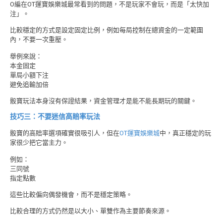
O編在OT運寶娛樂城最常看到的問題，不是玩家不會玩，而是「太快加
注」。
比較穩定的方式是設定固定比例，例如每局控制在總資金的一定範圍
內，不要一次重壓。
舉例來說：
本金固定
單局小額下注
避免追輸加倍
骰寶玩法本身沒有保證結果，資金管理才是能不能長期玩的關鍵。
技巧三：不要迷信高賠率玩法
骰寶的高賠率選項確實很吸引人，但在
OT運寶娛樂城
中，真正穩定的玩
家很少把它當主力。
例如：
三同號
指定點數
這些比較偏向偶發機會，而不是穩定策略。
比較合理的方式仍然是以大小、單雙作為主要節奏來源。