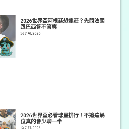
2026世界盃阿根廷想連莊？先問法國
跟巴西答不答應
14 7 月, 2026
2026世界盃必看球星排行！不追這幾
位真的會少聊一半
12 7 月, 2026