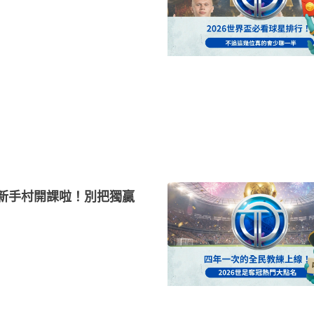
新手村開課啦！別把獨贏