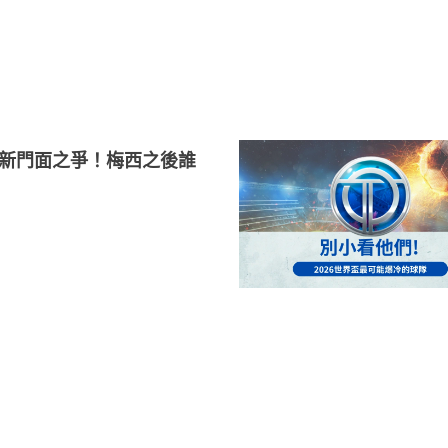
界盃新門面之爭！梅西之後誰