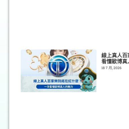
線上真人百
看懂歐博真
18 7 月, 2026