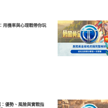
：用機率與心理戰帶你玩
樂城：優勢、風險與實戰指