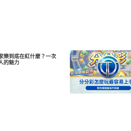
家樂到底在紅什麼？一次
人的魅力