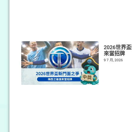
2026世
來當招牌
9 7 月, 2026