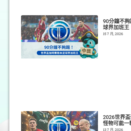
90分鐘不
球界加班王
15 7 月, 2026
2026世
怪物可能一
13 7 月, 2026