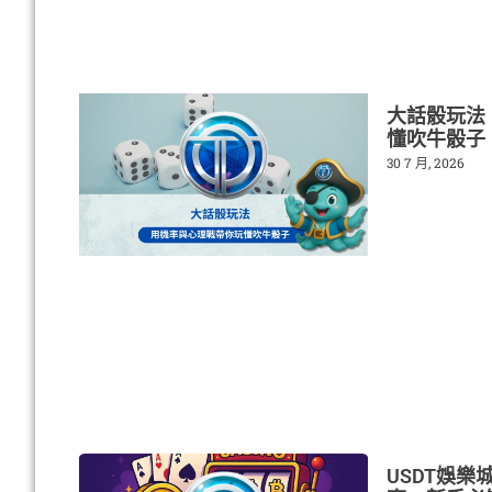
大話骰玩法
懂吹牛骰子
30 7 月, 2026
USDT娛