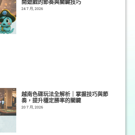
開遊戲的節奏與關鍵技巧
24 7 月, 2026
越南色碟玩法全解析｜掌握技巧與節
奏，提升穩定勝率的關鍵
20 7 月, 2026