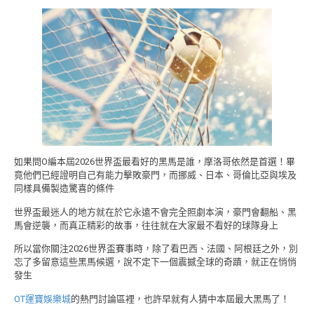
如果問O編本屆2026世界盃最看好的黑馬是誰，摩洛哥依然是首選！畢
竟他們已經證明自己有能力擊敗豪門，而挪威、日本、哥倫比亞與埃及
同樣具備製造驚喜的條件
世界盃最迷人的地方就在於它永遠不會完全照劇本演，豪門會翻船、黑
馬會逆襲，而真正精彩的故事，往往就在大家最不看好的球隊身上
所以當你關注2026世界盃賽事時，除了看巴西、法國、阿根廷之外，別
忘了多留意這些黑馬候選，說不定下一個震撼全球的奇蹟，就正在悄悄
發生
OT運寶娛樂城
的熱門討論區裡，也許早就有人猜中本屆最大黑馬了！