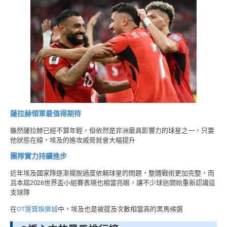
薩拉赫領軍最值得期待
雖然薩拉赫已經不算年輕，但依然是非洲最具影響力的球星之一，只要
他狀態在線，埃及的進攻威脅就會大幅提升
團隊實力持續進步
近年埃及國家隊逐漸擺脫過度依賴球星的問題，整體戰術更加完整，而
且本屆2026世界盃小組賽表現也相當亮眼，讓不少球迷開始重新認識這
支球隊
在
OT運寶娛樂城
中，埃及也是被提及次數相當高的黑馬候選