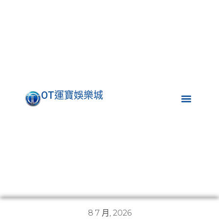
OT運寶娛樂城
8 7 月, 2026