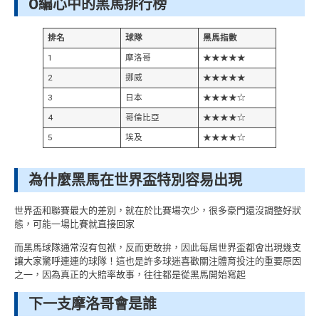
O編心中的黑馬排行榜
排名
球隊
黑馬指數
1
摩洛哥
★★★★★
2
挪威
★★★★★
3
日本
★★★★☆
4
哥倫比亞
★★★★☆
5
埃及
★★★★☆
為什麼黑馬在世界盃特別容易出現
世界盃和聯賽最大的差別，就在於比賽場次少，很多豪門還沒調整好狀
態，可能一場比賽就直接回家
而黑馬球隊通常沒有包袱，反而更敢拚，因此每屆世界盃都會出現幾支
讓大家驚呼連連的球隊！這也是許多球迷喜歡關注體育投注的重要原因
之一，因為真正的大賠率故事，往往都是從黑馬開始寫起
下一支摩洛哥會是誰