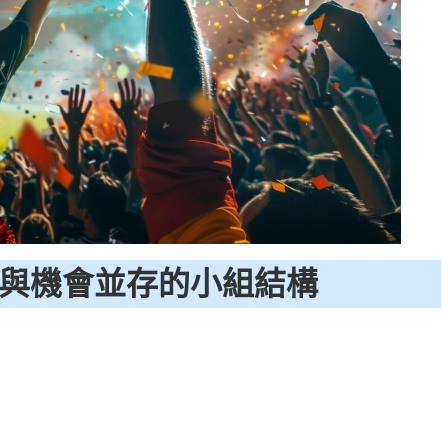
亡與機會並存的小組結構