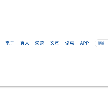
電子
真人
體育
文章
優惠
APP