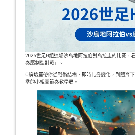
2026世足H組這場沙烏地阿拉伯對烏拉圭的比賽
奏壓制型對戰」。
O編這篇帶你從戰術結構、即時比分變化，到體育
準的小組賽節奏教學局。