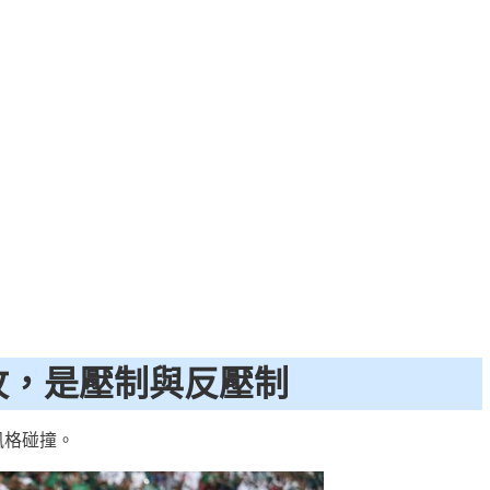
：
攻，是壓制與反壓制
風格碰撞。