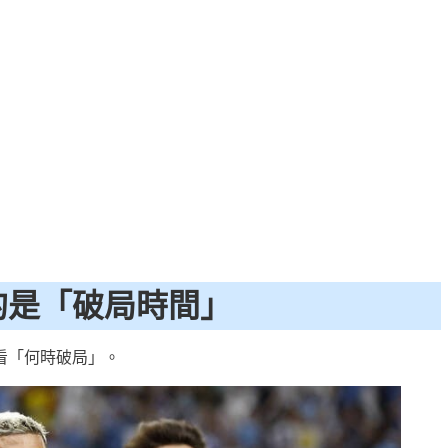
的是「破局時間」
看「何時破局」。