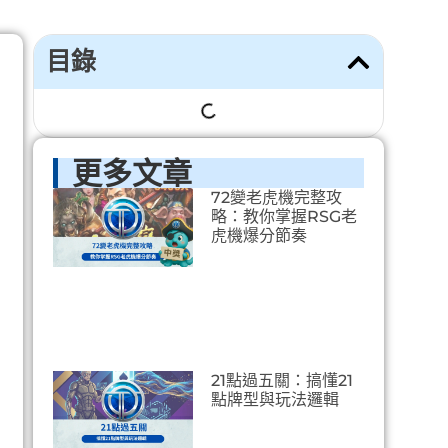
目錄
更多文章
72變老虎機完整攻
略：教你掌握RSG老
虎機爆分節奏
21點過五關：搞懂21
點牌型與玩法邏輯