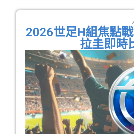
2
2026世足H組焦點
拉圭即時