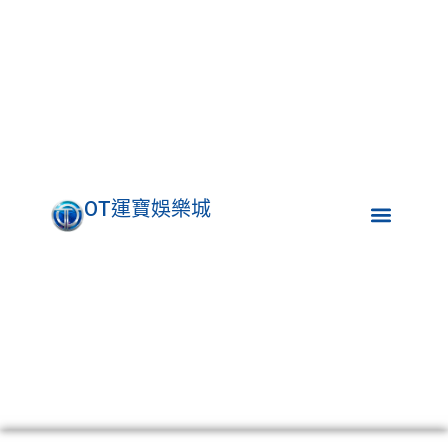
OT運寶娛樂城