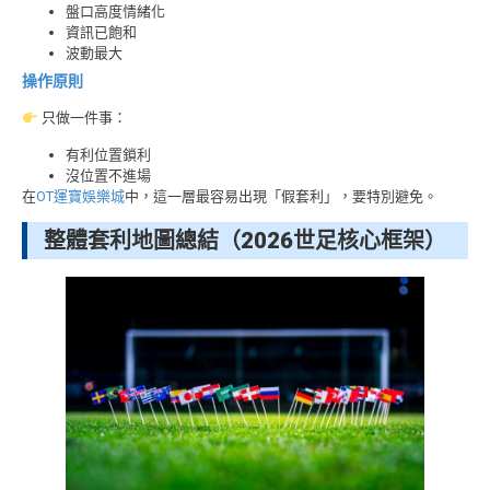
盤口高度情緒化
資訊已飽和
波動最大
操作原則
只做一件事：
有利位置鎖利
沒位置不進場
在
OT運寶娛樂城
中，這一層最容易出現「假套利」，要特別避免。
整體套利地圖總結（2026世足核心框架）