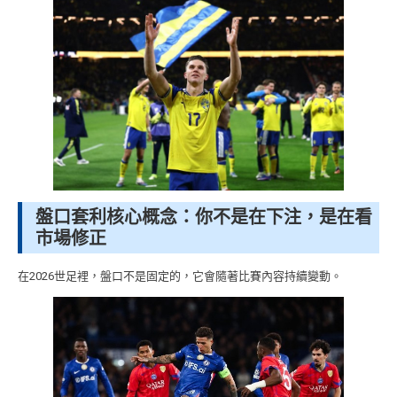
盤口套利核心概念：你不是在下注，是在看
市場修正
在2026世足裡，盤口不是固定的，它會隨著比賽內容持續變動。