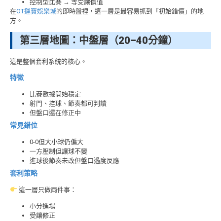
控制型比賽 → 等受讓價值
在
OT運寶娛樂城
的即時盤裡，這一層是最容易抓到「初始錯價」的地
方。
第三層地圖：中盤層（20–40分鐘）
這是整個套利系統的核心。
特徵
比賽數據開始穩定
射門、控球、節奏都可判讀
但盤口還在修正中
常見錯位
0-0但大小球仍偏大
一方壓制但讓球不變
進球後節奏未改但盤口過度反應
套利策略
這一層只做兩件事：
小分進場
受讓修正