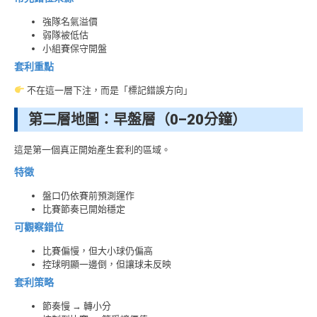
強隊名氣溢價
弱隊被低估
小組賽保守開盤
套利重點
不在這一層下注，而是「標記錯誤方向」
第二層地圖：早盤層（0–20分鐘）
這是第一個真正開始產生套利的區域。
特徵
盤口仍依賽前預測運作
比賽節奏已開始穩定
可觀察錯位
比賽偏慢，但大小球仍偏高
控球明顯一邊倒，但讓球未反映
套利策略
節奏慢 → 轉小分