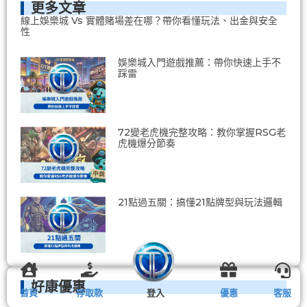
更多文章
線上娛樂城 Vs 實體賭場差在哪？帶你看懂玩法、出金與安全
性
娛樂城入門遊戲推薦：帶你快速上手不
踩雷
72變老虎機完整攻略：教你掌握RSG老
虎機爆分節奏
21點過五關：搞懂21點牌型與玩法邏輯
好康優惠
首頁
存取款
登入
優惠
客服