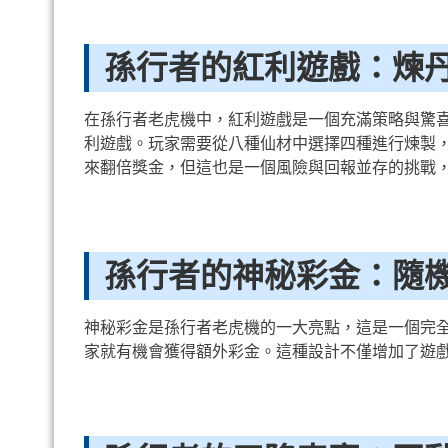
孫行者的紅利遊戲：煉
在孫行者老虎機中，紅利遊戲是一個充滿策略與驚喜
利遊戲。玩家需要從八種仙材中選擇四種進行煉製
來翻倍獎金，但這也是一個風險與回報並存的挑戰
孫行者的神秘彩金：隨
神秘彩金是孫行者老虎機的一大亮點，這是一個完
家就有機會獲得額外彩金。這種設計不僅增加了遊