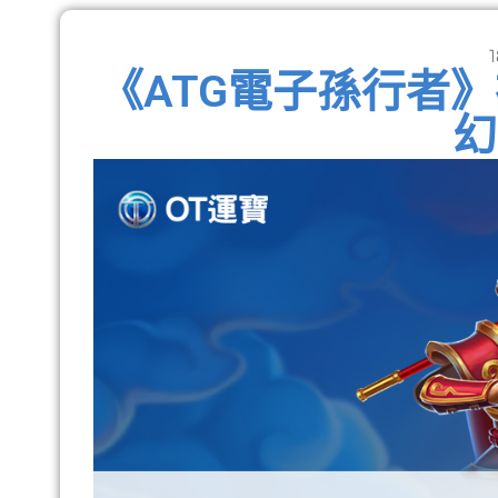
1
《ATG電子孫行者
幻