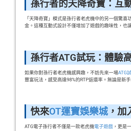
孫行者的天降奇寶：互
「天降奇寶」模式是孫行者老虎機中的另一個驚喜
金。這種互動式設計不僅增加了遊戲的趣味性，也
孫行者ATG試玩：體驗
如果你對孫行者老虎機感興趣，不妨先來一場
ATG
豐富玩法，感受高達98%的RTP返還率。無論是
快來
OT運寶娛樂城
，加
ATG電子孫行者不僅是一款老虎機
電子遊戲
，更是