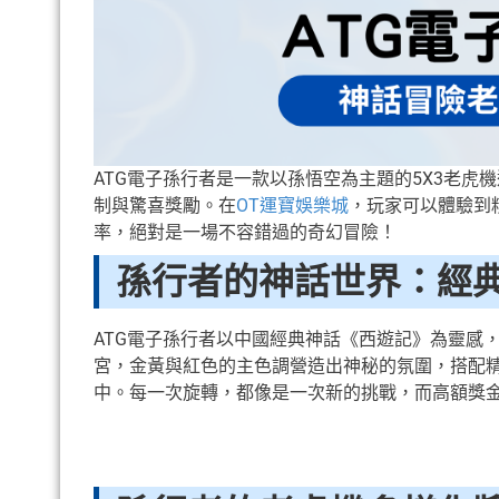
ATG電子孫行者是一款以孫悟空為主題的5X3老
制與驚喜獎勵。在
OT運寶娛樂城
，玩家可以體驗到
率，絕對是一場不容錯過的奇幻冒險！
孫行者的神話世界：經
ATG電子孫行者以中國經典神話《西遊記》為靈感
宮，金黃與紅色的主色調營造出神秘的氛圍，搭配
中。每一次旋轉，都像是一次新的挑戰，而高額獎