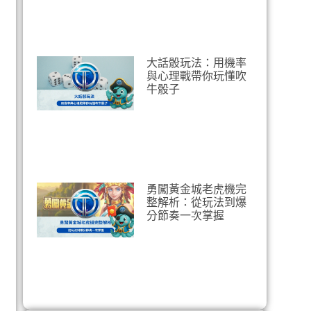
大話骰玩法：用機率
與心理戰帶你玩懂吹
牛骰子
勇闖黃金城老虎機完
整解析：從玩法到爆
分節奏一次掌握