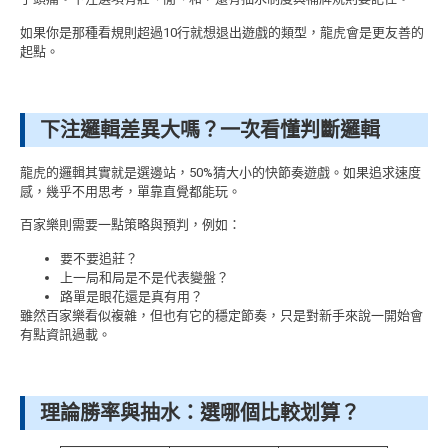
如果你是那種看規則超過10行就想退出遊戲的類型，龍虎會是更友善的
起點。
下注邏輯差異大嗎？一次看懂判斷邏輯
龍虎的邏輯其實就是選邊站，50%猜大小的快節奏遊戲。如果追求速度
感，幾乎不用思考，單靠直覺都能玩。
百家樂則需要一點策略與預判，例如：
要不要追莊？
上一局和局是不是代表變盤？
路單是眼花還是真有用？
雖然百家樂看似複雜，但也有它的穩定節奏，只是對新手來說一開始會
有點資訊過載。
理論勝率與抽水：選哪個比較划算？