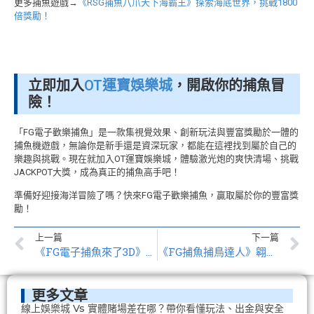
更多捕魚遊戲→
《RSG捕魚八爪天下海霸王》探索海底世界，挑戰1800
倍獎勵！
立即加入
OT運寶娛樂城
，開啟你的捕魚冒
險！
「FG電子歡樂捕魚」是一款集視覺效果、創新玩法與豐富獎勵於一體的
捕魚機遊戲，無論你是新手還是資深玩家，都能在這裡找到屬於自己的
樂趣與挑戰。現在就加入OT運寶娛樂城，體驗激光炮的爽快清場、挑戰
JACKPOT大獎，成為真正的捕魚高手吧！
準備好迎接海洋冒險了嗎？快來FG電子歡樂捕魚，贏取屬於你的豐富獎
勵！
上一篇
下一篇
《FG電子捕魚來了3D》沉浸式海洋探險，挑戰JACKPOT大獎！
《FG捕魚捕鳥達人》翱翔天際，捕捉奇幻鳥類的刺激體驗！
更多文章
線上娛樂城 Vs 實體賭場差在哪？帶你看懂玩法、出金與安全