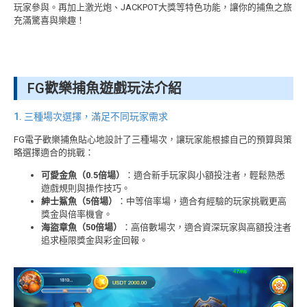
玩家參與。再加上激光炮、JACKPOT大獎等特色功能，讓你的捕魚之旅
充滿驚喜與樂趣！
FG歡樂捕魚遊戲玩法介紹
1. 三種場次選擇，滿足不同玩家需求
FG電子歡樂捕魚貼心地設計了三種場次，讓玩家能根據自己的預算與策
略選擇適合的挑戰：
可愛金魚（0.5倍場）
：適合新手玩家與小額投注者，輕鬆熟悉
遊戲規則與操作技巧。
紳士鯊魚（5倍場）
：中等倍率場，適合有經驗的玩家挑戰更高
獎金與倍率機會。
海盜章魚（50倍場）
：高倍數場次，適合資深玩家與高額投注者
追求極限獎金與彩金回報。