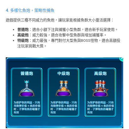
4. 多樣化魚炮，策略性捕魚
遊戲提供三種不同威力的魚炮，讓玩家能根據魚群大小靈活選擇：
普通炮
：適合小額下注與捕獲小型魚群，適合新手玩家使用。
高級炮
：威力較強，適合攻擊中型魚群與增加捕獲率。
特級炮
：威力最強，專門對付大型魚與BOSS怪物，適合高額投
注玩家挑戰大獎。