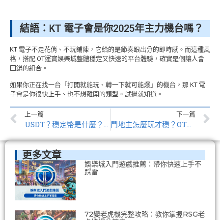
結語：KT 電子會是你2025年主力機台嗎？
KT 電子不走花俏、不玩鋪陳，它給的是節奏跟出分的即時感。而這種風
格，搭配 OT運寶娛樂城整體穩定又快速的平台體驗，確實是個讓人會
回鍋的組合。
如果你正在找一台「打開就能玩、轉一下就可能爆」的機台，那 KT 電
子會是你很快上手、也不想離開的類型。試過就知道。
上一篇
下一篇
USDT？穩定幣是什麼？OT運寶娛樂城詳解2025美國立法保障的貨幣
鬥地主怎麼玩才穩？OT運寶娛樂城 2025 玩法解析與勝率提升建議
更多文章
娛樂城入門遊戲推薦：帶你快速上手不
踩雷
72變老虎機完整攻略：教你掌握RSG老