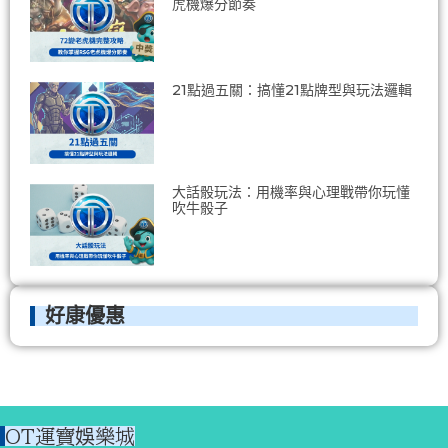
虎機爆分節奏
21點過五關：搞懂21點牌型與玩法邏輯
大話骰玩法：用機率與心理戰帶你玩懂
吹牛骰子
好康優惠
OT運寶娛樂城