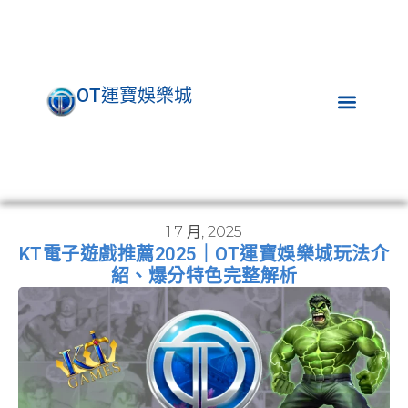
OT運寶娛樂城
1 7 月, 2025
KT電子遊戲推薦2025｜OT運寶娛樂城玩法介
紹、爆分特色完整解析