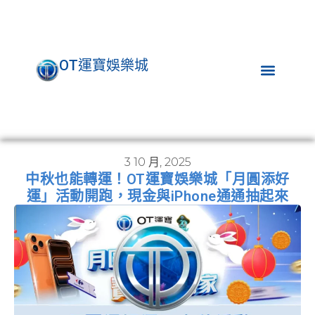
OT運寶娛樂城
3 10 月, 2025
中秋也能轉運！OT運寶娛樂城「月圓添好
運」活動開跑，現金與iPhone通通抽起來