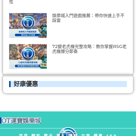
性
娛樂城入門遊戲推薦：帶你快速上手不
踩雷
72變老虎機完整攻略：教你掌握RSG老
虎機爆分節奏
好康優惠
OT運寶娛樂城
首頁
關於
電子
真人
體育
文章
優惠
APP