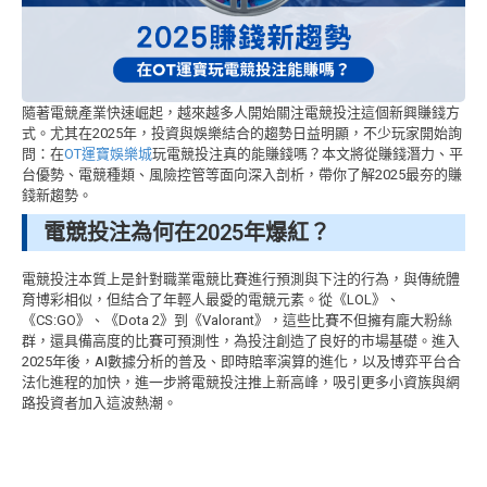
隨著電競產業快速崛起，越來越多人開始關注電競投注這個新興賺錢方
式。尤其在2025年，投資與娛樂結合的趨勢日益明顯，不少玩家開始詢
問：在
OT運寶娛樂城
玩電競投注真的能賺錢嗎？本文將從賺錢潛力、平
台優勢、電競種類、風險控管等面向深入剖析，帶你了解2025最夯的賺
錢新趨勢。
電競投注為何在2025年爆紅？
電競投注本質上是針對職業電競比賽進行預測與下注的行為，與傳統體
育博彩相似，但結合了年輕人最愛的電競元素。從《LOL》、
《CS:GO》、《Dota 2》到《Valorant》，這些比賽不但擁有龐大粉絲
群，還具備高度的比賽可預測性，為投注創造了良好的市場基礎。進入
2025年後，AI數據分析的普及、即時賠率演算的進化，以及博弈平台合
法化進程的加快，進一步將電競投注推上新高峰，吸引更多小資族與網
路投資者加入這波熱潮。