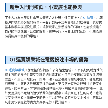
新手入門門檻低，小資族也能參與
不少人以為電競投注需要大筆資金才能玩，但事實上，在
OT運寶
，小額
投注同樣能參與熱門賽事。平台針對新手設有專屬低門檻專區，也提供
基本教學與模擬投注模式，讓新玩家在熟悉操作的同時，也能慢慢建立
自己的判斷邏輯。這樣的設計，讓許多原本只看比賽的觀眾，也開始體
驗從觀賽中獲利的樂趣。
OT運寶娛樂城在電競投注市場的優勢
OT運寶娛樂城
具備完整合法牌照與多年經營經驗，平台長期的穩定性與
資金方面的安全性是受到玩家絕對肯定的。且平台支援的電競投注選項
豐富，不論是單場比賽、即時下注，或是長線的總冠軍預測，都能找到
對應玩法，滿足各種玩家下注的需求，更是適合喜歡冷門玩法的玩家來
遊戲。賠率方面，OT運寶長期維持高水準，有國內最頂尖的開盤手，此
外更是搭配不定期的返水活動與加碼優惠，讓玩家在下注的同時，也能
享受更多回饋。值得一提的是，平台能夠依據賠率及基本分析，來幫助
玩家更快掌握戰隊實力與賽事走勢，提升勝率。